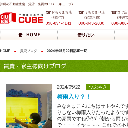
沖縄の不動産査定・賃貸・売買のCUBE（キューブ）
おもろまち店
うちどまり店
ゴヤ店
(那覇市)
(宜野湾市)
(沖縄市
098-894-4141
098-943-2030
098-988
HOME
賃貸ブログ
2024年05月22日記事一覧
2024/05/22
つぶやき
梅雨入り？！
みなさまこんにちはサトやんで
りしない梅雨入りだったようで
の豪雨ですね💦ﾔﾊﾞｲ朝から雨
で・・・イヤ～～～ これで水不