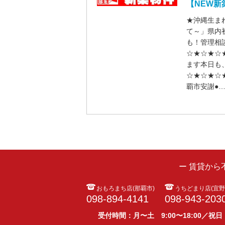
【NEW新
★沖縄生ま
て～」県内
も！管理相
☆★☆★☆
ます本日も
☆★☆★☆
覇市安謝●
ー 賃貸か
おもろまち店(那覇市)
うちどまり店(宜野
098-894-4141
098-943-203
受付時間：月〜土 9:00〜18:00／祝日