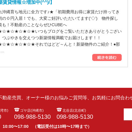
築賃貸情報☆増加中(^^)/】
れ沖縄育ち地元に全力です♪★「初期費用お得に家賃だけ持ってき
初の０円入居！でも、大変ご好評いただいてます(‘◇’)ゞ物件探し
談も！不動産のことならぜひCUBEへ
★☆★☆★☆★☆★いつもブログをご覧いただきありがとうござい
、つぶやきを交えつつ新築情報満載でお届けします！！
★☆★☆★☆★☆★それではどど～んと！新築物件のご紹介！●那
……
ら不動産売買、オーナー様のお悩みご質問等、お気軽にお問合わせ
湾市)
ゴヤ店(沖縄市)
北谷店(北谷町)
0
098-988-5130
098-988-5130
 10:00〜17:00 （電話受付は10時〜17時まで）