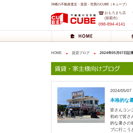
沖縄の不動産査定・賃貸・売買のCUBE（キューブ）
おもろまち店
(那覇市)
098-894-4141
HOME
賃貸ブログ
2024年05月07日記
2024/05/07
本格的な
皆さんコン
初めで皆さ
的な暑さの
ブに行こう