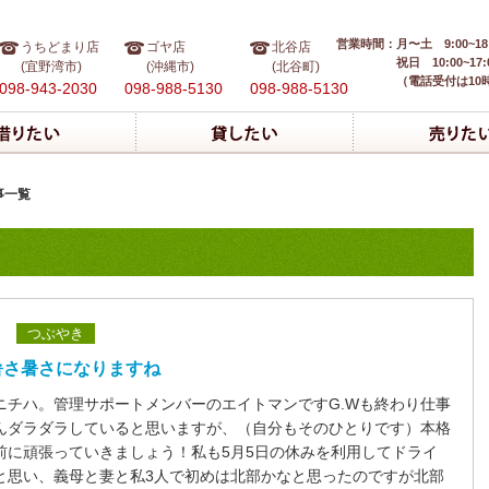
営業時間：
月〜土 9:00~18
うちどまり店
ゴヤ店
北谷店
祝日 10:00~17:
(宜野湾市)
(沖縄市)
(北谷町)
（電話受付は10
098-943-2030
098-988-5130
098-988-5130
事一覧
つぶやき
暑さ暑さになりますね
ニチハ。管理サポートメンバーのエイトマンですG.Wも終わり仕事
んダラダラしていると思いますが、（自分もそのひとりです）本格
前に頑張っていきましょう！私も5月5日の休みを利用してドライ
と思い、義母と妻と私3人で初めは北部かなと思ったのですが北部