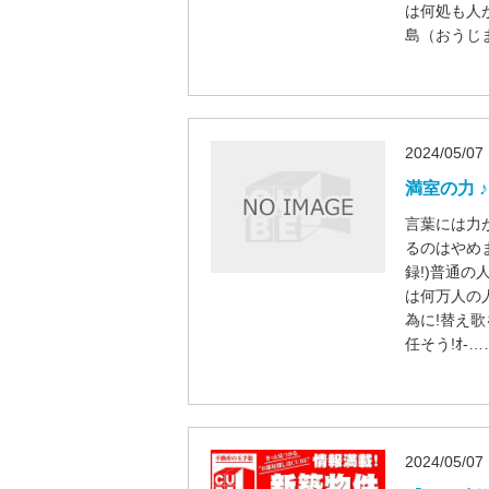
は何処も人
島（おうじ
2024/05/07
満室の力 ♪
言葉には力
るのはやめ
録!)普通の
は何万人の人
為に!替え歌
任そう!ｵ-…
2024/05/07