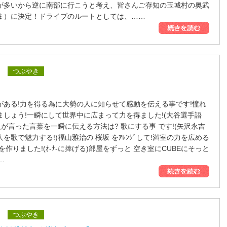
が多いから逆に南部に行こうと考え、皆さんご存知の玉城村の奥武
ま）に決定！ドライブのルートとしては、……
つぶやき
がある!力を得る為に大勢の人に知らせて感動を伝える事です!憧れ
ましょう!一瞬にして世界中に広まって力を得ました!(大谷選手語
人が言った言葉を一瞬に伝える方法は? 歌にする事 です!(矢沢永吉
を歌で魅力する!)福山雅治の 桜坂 をｱﾚﾝｼﾞして!満室の力を広める
を作りました!(ｵ-ﾅ-に捧げる)部屋をずっと 空き室にCUBEにそっと
…
つぶやき