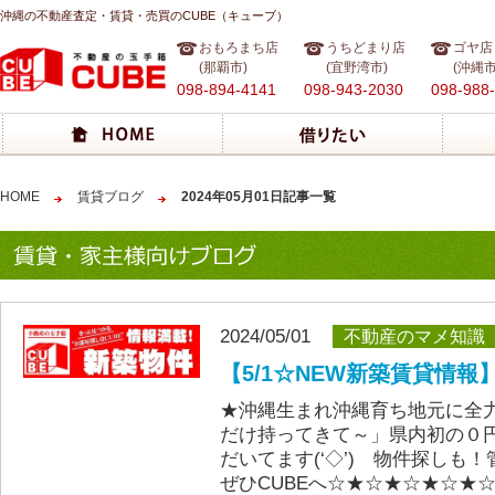
沖縄の不動産査定・賃貸・売買のCUBE（キューブ）
おもろまち店
うちどまり店
ゴヤ店
(那覇市)
(宜野湾市)
(沖縄市
098-894-4141
098-943-2030
098-988
HOME
賃貸ブログ
2024年05月01日記事一覧
2024/05/01
不動産のマメ知識
【5/1☆NEW新築賃貸情報
★沖縄生まれ沖縄育ち地元に全
だけ持ってきて～」県内初の０
だいてます(‘◇’)ゞ物件探しも
ぜひCUBEへ☆★☆★☆★☆★