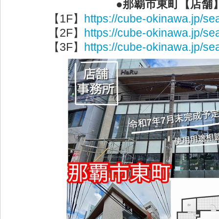
●那覇市東町【店舗
【1F】
https://cube-okinawa.jp/sea
【2F】
https://cube-okinawa.jp/sea
【3F】
https://cube-okinawa.jp/sea