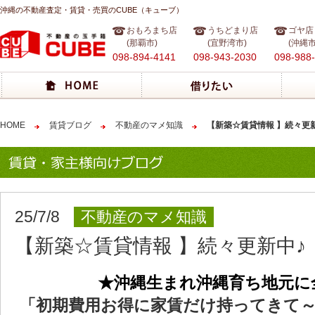
沖縄の不動産査定・賃貸・売買のCUBE（キューブ）
おもろまち店
うちどまり店
ゴヤ店
(那覇市)
(宜野湾市)
(沖縄市
098-894-4141
098-943-2030
098-988
HOME
賃貸ブログ
不動産のマメ知識
【新築☆賃貸情報 】続々更
25/7/8
不動産のマメ知識
【新築☆賃貸情報 】続々更新中♪
★沖縄生まれ沖縄育ち地元に
「初期費用お得に家賃だけ持ってきて