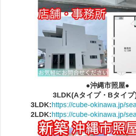
●沖縄市照屋●
3LDK(Aタイプ・Bタイプ)
3LDK:
https://cube-okinawa.jp/sea
2LDK:
https://cube-okinawa.jp/sea