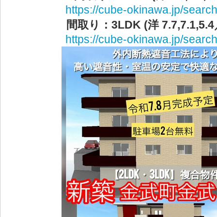
https://cube-okinawa.jp/search
間取り：3LDK (洋 7.7,7.1,5.4
https://cube-okinawa.jp/search