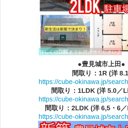
●豊見城市上田●
間取り：1R (洋 8.1
https://cube-okinawa.jp/search
間取り：1LDK (洋 5.0／LD
https://cube-okinawa.jp/search
間取り：2LDK (洋 6,5・6／L
https://cube-okinawa.jp/search