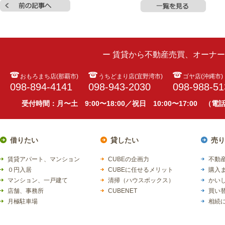
ー 賃貸から不動産売買、オーナ
おもろまち店(那覇市)
うちどまり店(宜野湾市)
ゴヤ店(沖縄市)
098-894-4141
098-943-2030
098-988-51
受付時間：月〜土 9:00〜18:00／祝日 10:00〜17:00 （
借りたい
貸したい
売り
賃貸アパート、マンション
CUBEの企画力
不動産
０円入居
CUBEに任せるメリット
購入
マンション、一戸建て
清掃（ハウスボックス）
かい
店舗、事務所
CUBENET
買い
月極駐車場
相続