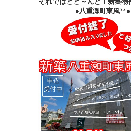
それではどど～んと！新築物
●八重瀬町東風平●