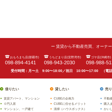
ー 賃貸から不動産売買、オーナ
おもろまち店(那覇市)
うちどまり店(宜野湾市)
ゴヤ店(沖縄市)
098-894-4141
098-943-2030
098-988-51
受付時間：月〜土 9:00〜18:00／祝日 10:00〜17:00 （
借りたい
貸したい
売り
賃貸アパート、マンション
CUBEの企画力
不動産
０円入居
CUBEに任せるメリット
購入
マンション、一戸建て
清掃（ハウスボックス）
かい