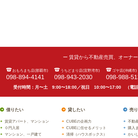
ー 賃貸から不動産売買、オーナ
おもろまち店(那覇市)
うちどまり店(宜野湾市)
ゴヤ店(沖縄市)
098-894-4141
098-943-2030
098-988-51
受付時間：月〜土 9:00〜18:00／祝日 10:00〜17:00 （
借りたい
貸したい
売り
賃貸アパート、マンション
CUBEの企画力
不動産
０円入居
CUBEに任せるメリット
購入
マンション、一戸建て
清掃（ハウスボックス）
かい