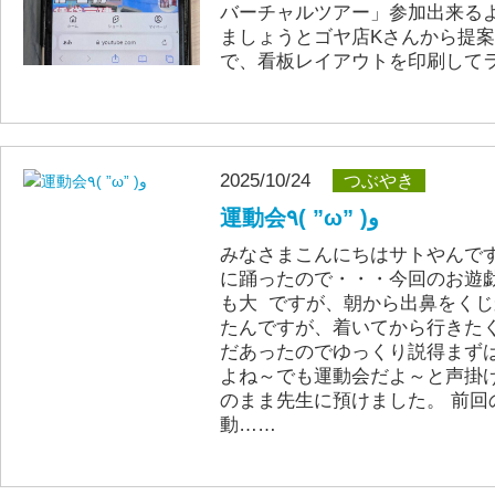
バーチャルツアー」参加出来る
ましょうとゴヤ店Kさんから提
で、看板レイアウトを印刷して
2025/10/24
つぶやき
運動会٩( ”ω” )و
みなさまこんにちはサトやんで
に踊ったので・・・今回のお遊
も大 ですが、朝から出鼻をく
たんですが、着いてから行きた
だあったのでゆっくり説得まず
よね～でも運動会だよ～と声掛
のまま先生に預けました。 前回
動……