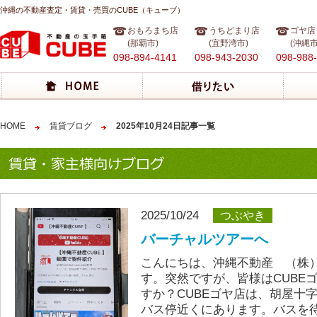
沖縄の不動産査定・賃貸・売買のCUBE（キューブ）
おもろまち店
うちどまり店
ゴヤ店
(那覇市)
(宜野湾市)
(沖縄市
098-894-4141
098-943-2030
098-988
HOME
賃貸ブログ
2025年10月24日記事一覧
2025/10/24
つぶやき
バーチャルツアーへ
こんにちは、沖縄不動産 （株）
す。突然ですが、皆様はCUBE
すか？CUBEゴヤ店は、胡屋十字
バス停近くにあります。バスを待