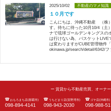
2025/10/02
不動産のマメ知識
１０月です
こんにちは、沖縄不動産 （株）
す。待ちに待った10月10/4（土
ナで琉球ゴールデンキングスの
は行けない為、バスケットLIV
は変わりますがCUBE管理物件「桃山マ
okinawa.jp/search/detail/
ー 賃貸から不動産売買、オーナ
おもろまち店(那覇市)
うちどまり店(宜野湾市)
ゴヤ店(沖縄市)
098-894-4141
098-943-2030
098-988-51