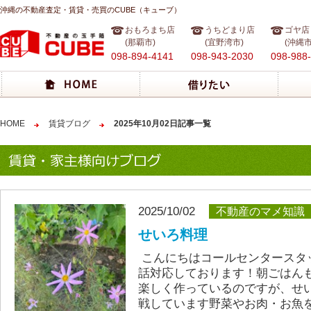
沖縄の不動産査定・賃貸・売買のCUBE（キューブ）
おもろまち店
うちどまり店
ゴヤ店
(那覇市)
(宜野湾市)
(沖縄市
098-894-4141
098-943-2030
098-988
HOME
賃貸ブログ
2025年10月02日記事一覧
2025/10/02
不動産のマメ知識
せいろ料理
こんにちはコールセンタースタ
話対応しております！朝ごはん
楽しく作っているのですが、せ
戦しています野菜やお肉・お魚