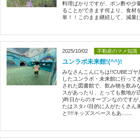
料理ばかりですが、ポン酢や少
ることができます何より、食材
単！！このまま継続して、減量(
2025/10/02
不動産のマメ知識
ユンラボ未来館!(^^)!
みなさんこんにちは!!CUBEゴヤ店
したユンラボ・未来館に行って
された図書館で、飲み物を飲み
スがあったり、とっても敷地が広
)昨日からのオープンなのです
たはスタバ目的に人がたくさん来
と!!!!キッズスペースもあ……