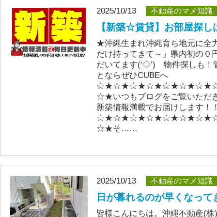
2025/10/13
不動産のマメ知識
【新築☆賃貸】お部屋探しは
★沖縄生まれ沖縄育ち地元に全
だけ持ってきて～」県内初の０
だいてます(‘◇’)ゞ物件探しも
とならぜひCUBEへ
☆★☆★☆★☆★☆★☆★☆★
☆★いつもブログをご覧いただ
新築情報満載でお届けします！
☆★☆★☆★☆★☆★☆★☆★
☆★そ……
2025/10/13
不動産のマメ知識
日が暮れるのが早くなって
皆様こんにちは。沖縄不動産(株