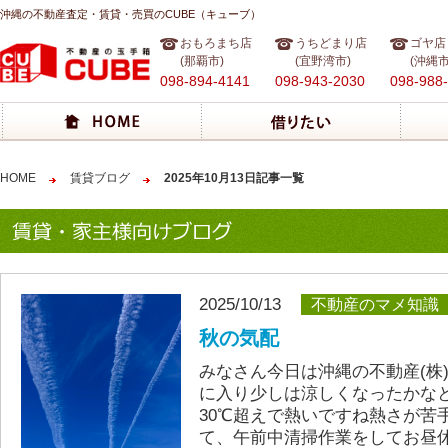
沖縄の不動産査定・賃貸・売買のCUBE（キューブ）
おもろまち店
うちどまり店
ゴヤ店
(那覇市)
(宜野湾市)
(沖縄市
098-894-4141
098-943-2030
098-988
HOME
賃貸ブログ
2025年10月13日記事一覧
2025/10/13
不動産のマメ知識
秋の気配
みなさん今日は沖縄の不動産(株)
に入り少しは涼しくなったかな
30℃超えで熱いですね熱さが苦
て、午前中清掃作業をしてお昼