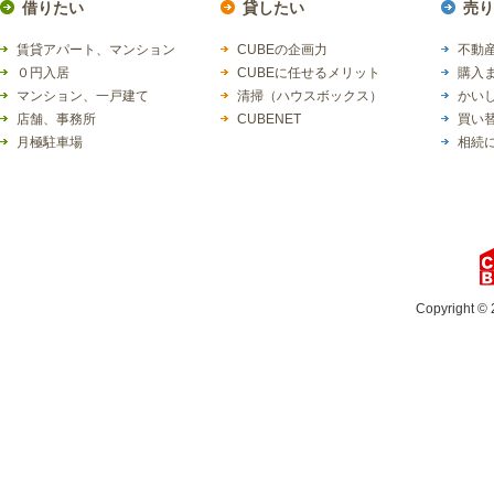
借りたい
貸したい
売り
賃貸アパート、マンション
CUBEの企画力
不動産
０円入居
CUBEに任せるメリット
購入
マンション、一戸建て
清掃（ハウスボックス）
かい
店舗、事務所
CUBENET
買い
月極駐車場
相続
Copyright © 