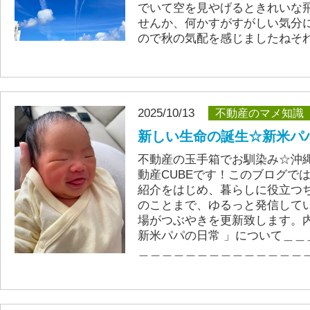
でいて空を見やげるときれいな
せんか、何かすがすがしい気分
ので秋の気配を感じましたねそ
2025/10/13
不動産のマメ知識
新しい生命の誕生☆新米パ
不動産の玉手箱でお馴染み☆沖
動産CUBEです！このブログで
紹介をはじめ、暮らしに役立つ
のことまで、ゆるっと発信して
場がつぶやきを更新致します。内
新米パパの日常 」について＿＿
＿＿＿＿＿＿＿＿＿＿＿＿＿＿＿＿