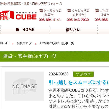
沖縄の不動産査定・賃貸・売買のCUBE（キューブ）
おもろまち店
うちどまり店
ゴヤ店
(那覇市)
(宜野湾市)
(沖縄市
098-894-4141
098-943-2030
098-988
HOME
賃貸ブログ
2024年09月23日記事一覧
2024/09/23
つぶやき
引っ越しをスムーズにする
沖縄不動産CUBEゴヤ店石川で
まとめました。これらのポイン
つストレスの少ない引越しができ
引越しの1か月前から不要なも