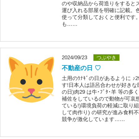
のや収納品から荷造りをすると
運び入れる部屋を明確に記載。
使って分類しておくと便利です
も……
2024/09/23
つぶやき
不動産の日 ♡
土用のｳﾅｷﾞの日があるように 
す!日本人は語呂合わせが好きな民族
の日)肉29 は牛･ﾌﾞﾀ･羊 等
補佐をしているので動物が可哀想
ている!)環境負荷の軽減に取り
して肉作り) の研究が進み食料
競争が激化しています……