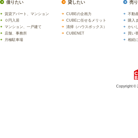
借りたい
貸したい
売り
賃貸アパート、マンション
CUBEの企画力
不動産
０円入居
CUBEに任せるメリット
購入
マンション、一戸建て
清掃（ハウスボックス）
かい
店舗、事務所
CUBENET
買い
月極駐車場
相続
Copyright © 