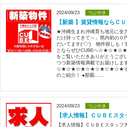
2024/09/23
つぶやき
【新築 】賃貸情報ならＣＵ
★沖縄生まれ沖縄育ち地元に全
だけ持ってきて～」県内初の０
だいてます(‘◇’)ゞ物件探しも
とならぜひCUBEへ☆★☆★☆
をご覧いただきありがとうござ
つつ新築情報満載でお届けしま
☆★☆★☆★☆★☆★☆★☆★
のご紹介！ ●那覇……
2024/09/23
つぶやき
【求人情報】ＣＵＢＥスタッ
【求人情報】ＣＵＢＥスタッフ大