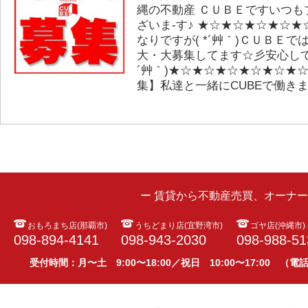
縄の不動産 ＣＵＢＥですいつも
ざいま-す♪ ★☆★☆★☆★☆
なりですが( *´艸｀)ＣＵＢＥ
大・大募集してます☆彡安心して
´艸｀)★☆★☆★☆★☆★☆★
集】私達と一緒にCUBEで働き
ー 賃貸から不動産売買、オーナ
おもろまち店(那覇市)
うちどまり店(宜野湾市)
ゴヤ店(沖縄市)
098-894-4141
098-943-2030
098-988-51
受付時間：月〜土 9:00〜18:00／祝日 10:00〜17:00 （