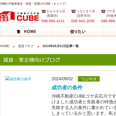
沖縄の不動産査定・賃貸・売買のCUBE（キューブ）
おもろまち店
うちどまり店
ゴヤ店
(那覇市)
(宜野湾市)
(沖縄市
098-894-4141
098-943-2030
098-988
HOME
賃貸ブログ
2024年09月02日記事一覧
2024/09/02
つぶやき
成功者の条件
沖縄不動産CUBEゴヤ店石川で
けました成功者と失敗者の特徴
失敗する人の条件に書かれてい
しまっているかと思います。私