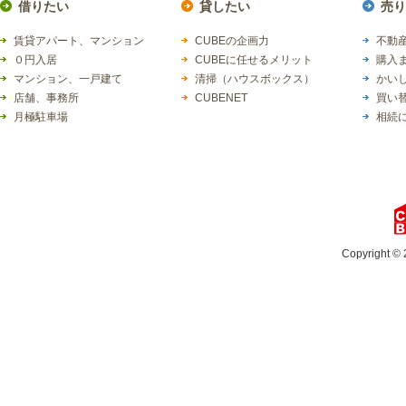
借りたい
貸したい
売り
賃貸アパート、マンション
CUBEの企画力
不動産
０円入居
CUBEに任せるメリット
購入
マンション、一戸建て
清掃（ハウスボックス）
かい
店舗、事務所
CUBENET
買い
月極駐車場
相続
Copyright © 