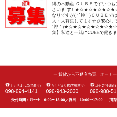
縄の不動産 ＣＵＢＥですいつも
ざいま-す♪ ★☆★☆★☆★☆
なりですが( *´艸｀)ＣＵＢＥ
大・大募集してます☆彡安心して
´艸｀)★☆★☆★☆★☆★☆★
集】私達と一緒にCUBEで働き
ー 賃貸から不動産売買、オーナ
おもろまち店(那覇市)
うちどまり店(宜野湾市)
ゴヤ店(沖縄市)
098-894-4141
098-943-2030
098-988-51
受付時間：月〜土 9:00〜18:00／祝日 10:00〜17:00 （