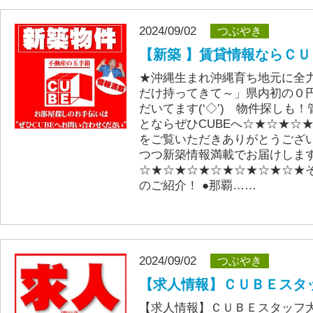
2024/09/02
つぶやき
【新築 】賃貸情報ならＣＵ
★沖縄生まれ沖縄育ち地元に全
だけ持ってきて～」県内初の０
だいてます(‘◇’)ゞ物件探しも
とならぜひCUBEへ☆★☆★☆
をご覧いただきありがとうござ
つつ新築情報満載でお届けしま
☆★☆★☆★☆★☆★☆★☆★
のご紹介！ ●那覇……
2024/09/02
つぶやき
【求人情報】ＣＵＢＥスタッ
【求人情報】ＣＵＢＥスタッフ大