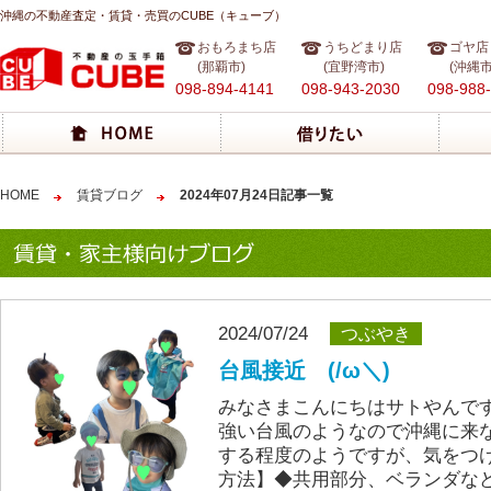
沖縄の不動産査定・賃貸・売買のCUBE（キューブ）
おもろまち店
うちどまり店
ゴヤ店
(那覇市)
(宜野湾市)
(沖縄市
098-894-4141
098-943-2030
098-988
HOME
賃貸ブログ
2024年07月24日記事一覧
2024/07/24
つぶやき
台風接近 (/ω＼)
みなさまこんにちはサトやんで
強い台風のようなので沖縄に来
する程度のようですが、気をつ
方法】◆共用部分、ベランダな