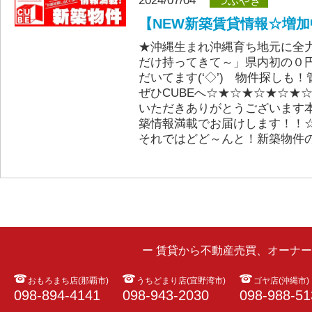
2024/07/04
つぶやき
【NEW新築賃貸情報☆増加中(
★沖縄生まれ沖縄育ち地元に全
だけ持ってきて～」県内初の０
だいてます(‘◇’)ゞ物件探しも
ぜひCUBEへ☆★☆★☆★☆★
いただきありがとうございます
築情報満載でお届けします！！
それではどど～んと！新築物件の
ー 賃貸から不動産売買、オーナ
おもろまち店(那覇市)
うちどまり店(宜野湾市)
ゴヤ店(沖縄市)
098-894-4141
098-943-2030
098-988-51