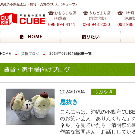
沖縄の不動産査定・賃貸・売買のCUBE（キューブ）
おもろまち店
うちどまり店
ゴヤ店
(那覇市)
(宜野湾市)
(沖縄市
098-894-4141
098-943-2030
098-988
HOME
賃貸ブログ
2024年07月04日記事一覧
2024/07/04
つぶやき
息抜き
こんにちは、沖縄の不動産CUB
のお笑い芸人「ありんくりん」のY
ネル」を見ていたら「清明祭の
作業な當間さん」お話ししてい