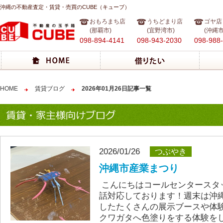
沖縄の不動産査定・賃貸・売買のCUBE（キューブ）
おもろまち店
うちどまり店
ゴヤ店
(那覇市)
(宜野湾市)
(沖縄市
098-894-4141
098-943-2030
098-988
HOME
賃貸ブログ
2026年01月26日記事一覧
2026/01/26
つぶやき
沖縄市産業まつり
こんにちはコールセンタースタ
話対応しております！週末は沖
したたくさんの展示ブースや体
クワガタへ色塗りをする体験を