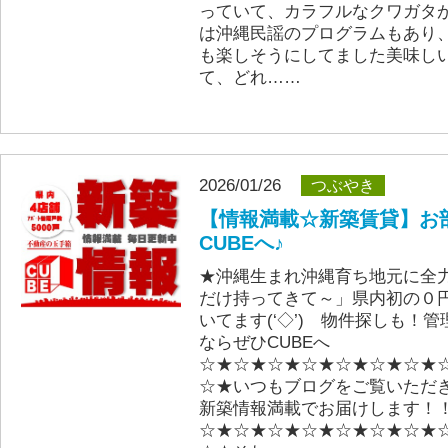
っていて、カラフルなクワガタ
は沖縄民謡のプログラムもあり
も楽しそうにしてました美味し
て、どれ……
2026/01/26
つぶやき
【情報満載☆新築賃貸】お
CUBEへ♪
★沖縄生まれ沖縄育ち地元に全
だけ持ってきて～」県内初の０
いてます(‘◇’)ゞ物件探しも！
ならぜひCUBEへ
☆★☆★☆★☆★☆★☆★☆★
☆★いつもブログをご覧いただ
新築情報満載でお届けします！
☆★☆★☆★☆★☆★☆★☆★