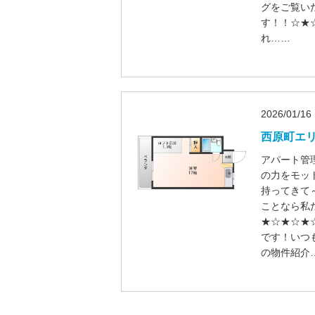
グをご覧い
す！！☆★
れ……
2026/01/16
西原町エ
アパート管
の力をモット
持ってきて
ことなら私
★☆★☆★
です！いつ
の物件紹介