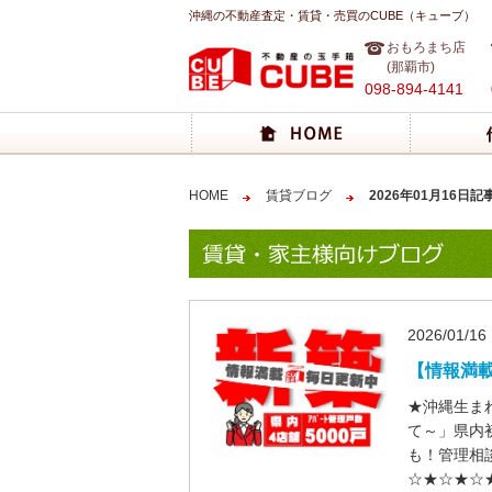
沖縄の不動産査定・賃貸・売買のCUBE（キューブ）
おもろまち店
(那覇市)
098-894-4141
HOME
賃貸ブログ
2026年01月16日記
2026/01/16
【情報満載
★沖縄生ま
て～」県内
も！管理相
☆★☆★☆