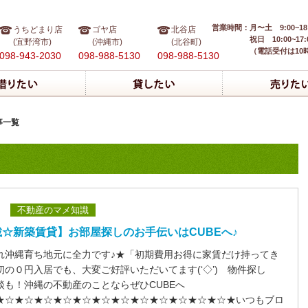
営業時間：
月〜土 9:00~18
うちどまり店
ゴヤ店
北谷店
祝日 10:00~17:
(宜野湾市)
(沖縄市)
(北谷町)
（電話受付は10
098-943-2030
098-988-5130
098-988-5130
事一覧
不動産のマメ知識
☆新築賃貸】お部屋探しのお手伝いはCUBEへ♪
れ沖縄育ち地元に全力です♪★「初期費用お得に家賃だけ持ってき
初の０円入居でも、大変ご好評いただいてます(‘◇’)ゞ物件探し
談も！沖縄の不動産のことならぜひCUBEへ
★☆★☆★☆★☆★☆★☆★☆★☆★☆★☆★☆★☆★いつもブロ