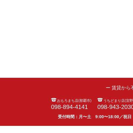
ー 賃貸か
おもろまち店(那覇市)
うちどまり店(宜野
098-894-4141
098-943-203
受付時間：月〜土 9:00〜18:00／祝日