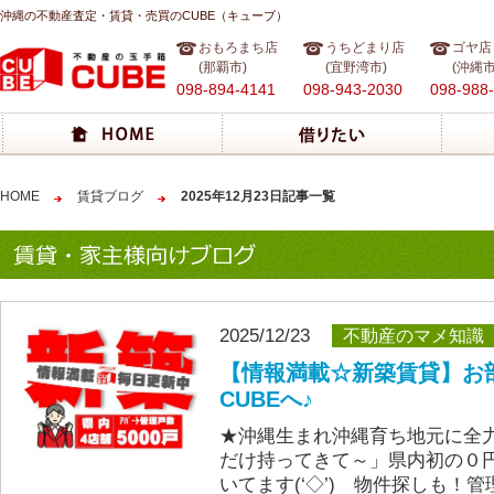
沖縄の不動産査定・賃貸・売買のCUBE（キューブ）
おもろまち店
うちどまり店
ゴヤ店
(那覇市)
(宜野湾市)
(沖縄市
098-894-4141
098-943-2030
098-988
HOME
賃貸ブログ
2025年12月23日記事一覧
2025/12/23
不動産のマメ知識
【情報満載☆新築賃貸】お
CUBEへ♪
★沖縄生まれ沖縄育ち地元に全
だけ持ってきて～」県内初の０
いてます(‘◇’)ゞ物件探しも！