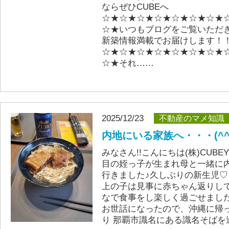
ならぜひCUBEへ
☆★☆★☆★☆★☆★☆★☆★
☆★いつもブログをご覧いただ
新築情報満載でお届けします！
☆★☆★☆★☆★☆★☆★☆★
☆★それ……
2025/12/23
不動産のマメ知識
内地にいる家族へ・・・(^^
みなさん!!こんにちは(株)CUB
目の姪っ子が生まれ母と一緒に
行きました♪久しぶりの新生児♡
上の子は見事に赤ちゃん返りし
なで食事をし楽しく過ごせました
お世話になったので、沖縄に帰っ
り 那覇市識名にある識名そばを