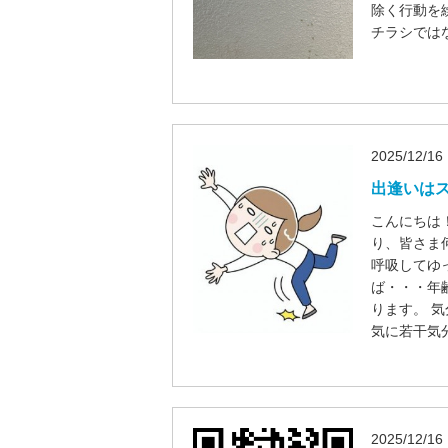
除く行動を
チラシでは
2025/12/16
出逢いは
こんにちは！
り、皆さま
呼吸してゆっ
ば・・・年
ります。 
気に若干気
2025/12/16