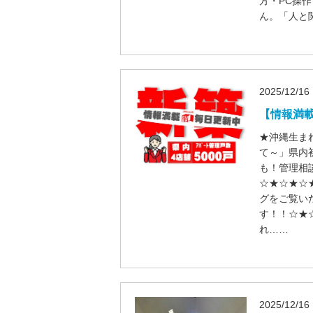
方・PC操作
ん。「人と
2025/12/16
【情報満載
★沖縄生ま
て～」県内
も！管理相
☆★☆★☆
グをご覧い
す！！☆★
れ……
2025/12/16