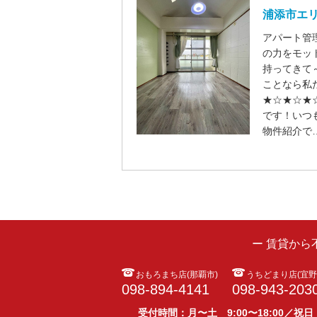
浦添市エ
アパート管
の力をモット
持ってきて
ことなら私
★☆★☆★
です！いつ
物件紹介で
ー 賃貸か
おもろまち店(那覇市)
うちどまり店(宜野
098-894-4141
098-943-203
受付時間：月〜土 9:00〜18:00／祝日