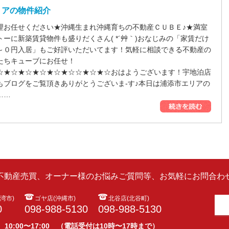
リアの物件紹介
理お任せください★沖縄生まれ沖縄育ちの不動産ＣＵＢＥ♪★満室
ーに新築賃貸物件も盛りだくさん( *´艸｀)おなじみの「家賃だけ
～０円入居」もご好評いただいてます！気軽に相談できる不動産の
たちキューブにお任せ！
☆★☆★☆★☆★☆★☆☆★☆★☆おはようございます！宇地泊店
もブログをご覧頂きありがとうございま-す♪本日は浦添市エリアの
……
ら不動産売買、オーナー様のお悩みご質問等、お気軽にお問合わせ
湾市)
ゴヤ店(沖縄市)
北谷店(北谷町)
0
098-988-5130
098-988-5130
 10:00〜17:00 （電話受付は10時〜17時まで）