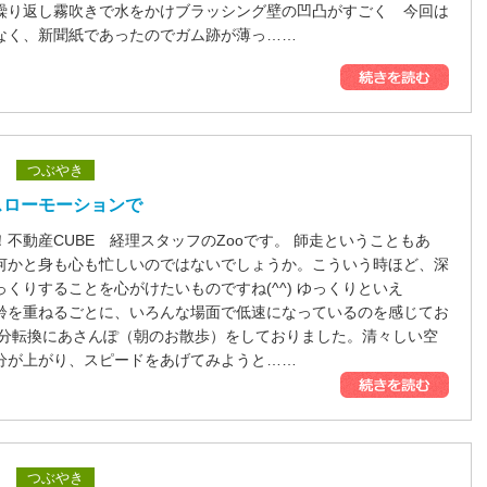
繰り返し霧吹きで水をかけブラッシング壁の凹凸がすごく 今回は
なく、新聞紙であったのでガム跡が薄っ……
つぶやき
スローモーションで
不動産CUBE 経理スタッフのZooです。 師走ということもあ
何かと身も心も忙しいのではないでしょうか。こういう時ほど、深
くりすることを心がけたいものですね(^^) ゆっくりといえ
齢を重ねるごとに、いろんな場面で低速になっているのを感じてお
気分転換にあさんぽ（朝のお散歩）をしておりました。清々しい空
分が上がり、スピードをあげてみようと……
つぶやき