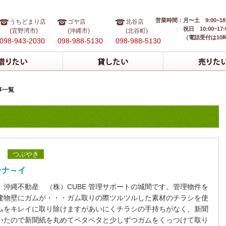
営業時間：
月〜土 9:00~18
うちどまり店
ゴヤ店
北谷店
祝日 10:00~17:
(宜野湾市)
(沖縄市)
(北谷町)
（電話受付は10
098-943-2030
098-988-5130
098-988-5130
事一覧
つぶやき
レナ～イ
、沖縄不動産 （株）CUBE 管理サポートの城間です。管理物件を
建物壁にガムが・・・ガム取りの際ツルツルした素材のチラシを使
ムをキレイに取り除けますがあいにくチラシの手持ちがなく、新聞
いたので新聞紙を丸めてペタペタと少しずつガムをくっつけて取り