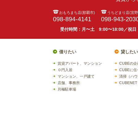
おもろまち店(那覇市)
うちどまり店(宜野
098-894-4141
098-943-203
受付時間：月〜土 9:00〜18:00／祝日
借りたい
貸したい
賃貸アパート、マンション
CUBEの
０円入居
CUBEに
マンション、一戸建て
清掃（ハウ
店舗、事務所
CUBENET
月極駐車場