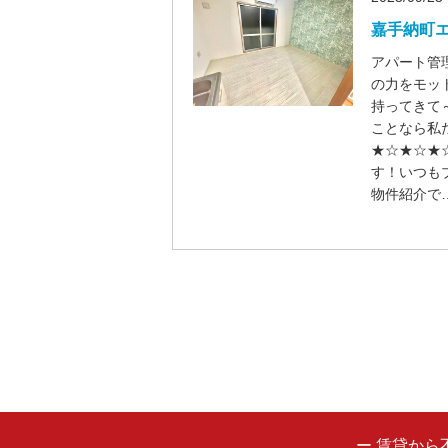
嘉手納町
アパート管
の力をモット
持ってきて
ことなら私
★☆★☆★
す！いつも
物件紹介で
ー 賃貸か