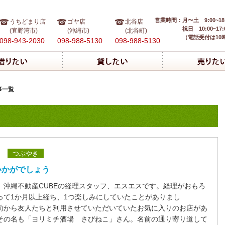
営業時間：
月〜土 9:00~18
うちどまり店
ゴヤ店
北谷店
祝日 10:00~17:
(宜野湾市)
(沖縄市)
(北谷町)
（電話受付は10
098-943-2030
098-988-5130
098-988-5130
事一覧
つぶやき
いかがでしょう
、沖縄不動産CUBEの経理スタッフ、エスエスです。経理がおもろ
って1か月以上経ち、1つ楽しみにしていたことがありまし
前から友人たちと利用させていただいていたお気に入りのお店があ
その名も「ヨリミチ酒場 さびねこ」さん。名前の通り寄り道して