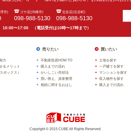
湾市)
ゴヤ店(沖縄市)
北谷店(北谷町)
0
098-988-5130
098-988-5130
 10:00〜17:00 （電話受付は10時〜17時まで）
売りたい
買いたい
企画力
不動産投資HOW TO
土地を探す
任せるメリット
購入までの流れ
一戸建てを探す
スボックス）
かいしこい売却法
マンションを探す
買い替え、資産整理
収入物件を探す
相続に関するおはし
購入までの流れ
Copyright © 2015 CUBE All Rights Reserved.