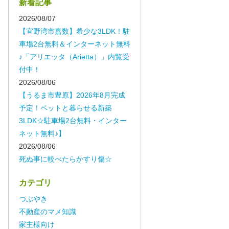
新着記事
2026/08/07
【宜野湾市嘉数】希少な3LDK！駐
車場2台無料＆インターネット無料
♪「アリエッタ（Arietta）」内覧受
付中！
2026/08/06
【うるま市豊原】2026年8月完成
予定！ペットと暮らせる新築
3LDK☆駐車場2台無料・インター
ネット無料♪】
2026/08/06
死ぬ事に較べたらかすり傷☆
カテゴリ
つぶやき
不動産のマメ知識
家主様向け