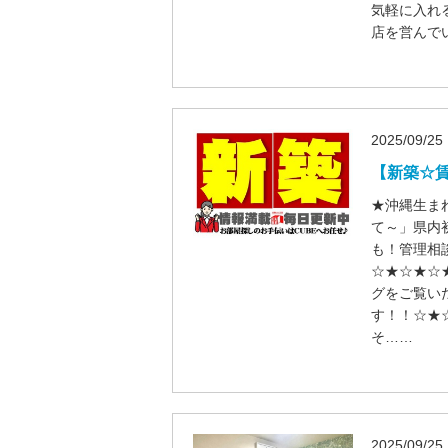
気軽に入れ
店を営んで
2025/09/25
【新築☆賃
★沖縄生ま
て～」県内
も！管理相
☆★☆★☆
グをご覧い
す！！☆★
そ……
2025/09/25