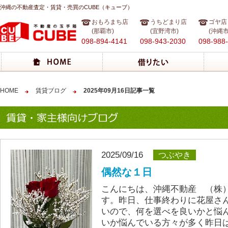
沖縄の不動産査定・賃貸・売買のCUBE（キューブ）
おもろまち店
うちどまり店
ゴヤ店
(那覇市)
(宜野湾市)
(沖縄市
098-894-4141
098-943-2030
098-988
HOME
賃貸ブログ
2025年09月16日記事一覧
2025/09/16
つぶやき
偶然な１日
こんにちは、沖縄不動産 （株）
す。昨日、仕事終わりに花屋さ
いので、何を選べを良いかと悩
いか悩んでいる方々が多く昨日