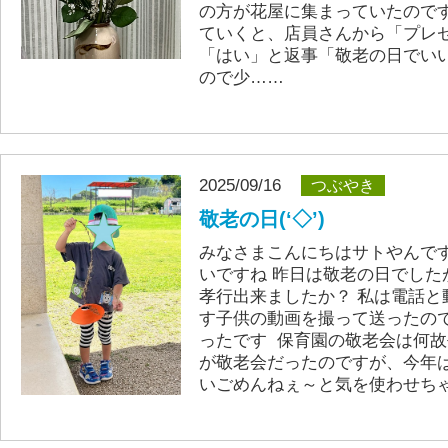
の方が花屋に集まっていたので
ていくと、店員さんから「プレ
「はい」と返事「敬老の日でい
ので少……
2025/09/16
つぶやき
敬老の日(‘◇’)ゞ
みなさまこんにちはサトやんで
いですね 昨日は敬老の日でした
孝行出来ましたか？ 私は電話と
す子供の動画を撮って送ったの
ったです 保育園の敬老会は何故平
が敬老会だったのですが、今年
いごめんねぇ～と気を使わせち