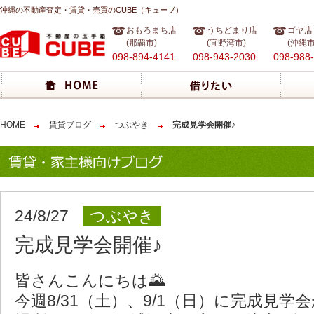
沖縄の不動産査定・賃貸・売買のCUBE（キューブ）
おもろまち店
うちどまり店
ゴヤ店
(那覇市)
(宜野湾市)
(沖縄市
098-894-4141
098-943-2030
098-988
HOME
賃貸ブログ
つぶやき
完成見学会開催♪
24/8/27
つぶやき
完成見学会開催♪
皆さんこんにちは🌄
今週8/31（土）、9/1（日）に完成見学