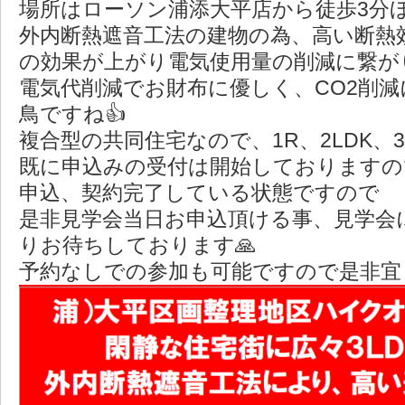
場所はローソン浦添大平店から徒歩3分ほどに
外内断熱遮音工法の建物の為、高い断熱
の効果が上がり電気使用量の削減に繋がり
電気代削減でお財布に優しく、CO2削
鳥ですね👍
複合型の共同住宅なので、1R、2LDK、
既に申込みの受付は開始しておりますの
申込、契約完了している状態ですので
是非見学会当日お申込頂ける事、見学会
りお待ちしております🙏
予約なしでの参加も可能ですので是非宜しく