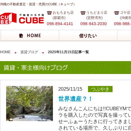
沖縄の不動産査定・賃貸・売買のCUBE（キューブ）
おもろまち店
うちどまり店
ゴヤ店
(那覇市)
(宜野湾市)
(沖縄市
098-894-4141
098-943-2030
098-988
HOME
賃貸ブログ
2025年11月15日記事一覧
2025/11/15
つぶやき
世界遺産？！
みなさんこんにちは!!CUBEY
ラを購入したので写真を撮って
せーふぁーうたきに行ってきました
されている場所で、久しぶりに