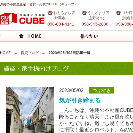
沖縄の不動産査定・賃貸・売買のCUBE（キューブ）
おもろまち店
うちどまり店
ゴヤ店
(那覇市)
(宜野湾市)
(沖縄市
098-894-4141
098-943-2030
098-988
HOME
賃貸ブログ
2023年05月02日記事一覧
2023/05/02
つぶやき
気が引き締まる
こんにちは、沖縄の不動産CUB
降ることなく晴天！また風が吹
かったですね。過ごし易くても
に摂取！最近シロベルト、A&W