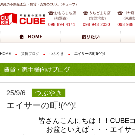
沖縄の不動産査定・賃貸・売買のCUBE（キューブ）
おもろまち店
うちどまり店
ゴヤ店
(那覇市)
(宜野湾市)
(沖縄市
098-894-4141
098-943-2030
098-988
HOME
賃貸ブログ
つぶやき
エイサーの町!(^^)!
25/9/6
つぶやき
エイサーの町!(^^)!
皆さんこんにちは！！CUBE
お盆といえば・・・エイサ