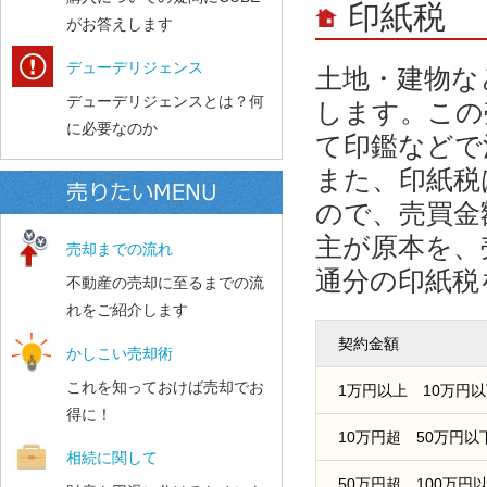
印紙税
がお答えします
デューデリジェンス
土地・建物な
デューデリジェンスとは？何
します。この
に必要なのか
て印鑑などで
また、印紙税
ので、売買金
主が原本を、
売却までの流れ
通分の印紙税
不動産の売却に至るまでの流
れをご紹介します
契約金額
かしこい売却術
これを知っておけば売却でお
1万円以上 10万円
得に！
10万円超 50万円以
相続に関して
50万円超 100万円