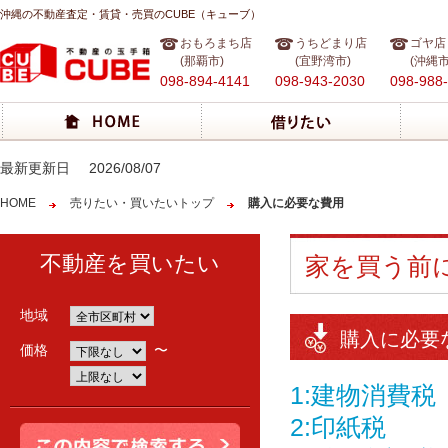
沖縄の不動産査定・賃貸・売買のCUBE（キューブ）
おもろまち店
うちどまり店
ゴヤ店
(那覇市)
(宜野湾市)
(沖縄市
098-894-4141
098-943-2030
098-988
最新更新日
2026/08/07
HOME
売りたい・買いたいトップ
購入に必要な費用
不動産を買いたい
家を買う前
地域
購入に必要
価格
〜
1:建物消費税
2:印紙税