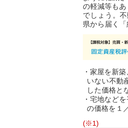
の軽減等もあ
でしょう。不
県から届く「
・家屋を新築
いない不動
した価格と
・宅地などを
の価格を１
(※1)