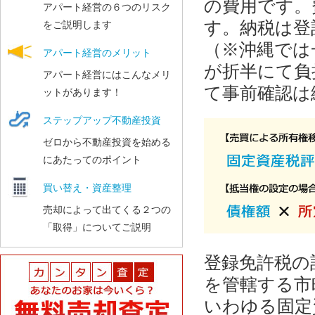
の費用です。
アパート経営の６つのリスク
す。納税は登
をご説明します
（※沖縄では
アパート経営のメリット
が折半にて負
アパート経営にはこんなメリ
て事前確認は
ットがあります！
ステップアップ不動産投資
ゼロから不動産投資を始める
にあたってのポイント
買い替え・資産整理
売却によって出てくる２つの
「取得」についてご説明
登録免許税の
を管轄する市
いわゆる固定