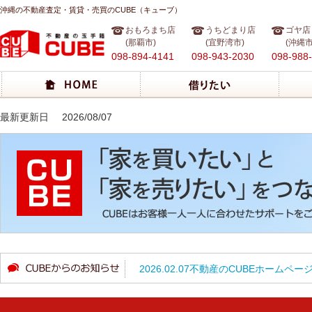
沖縄の不動産査定・賃貸・売買のCUBE（キューブ）
おもろまち店
うちどまり店
ゴヤ店
(那覇市)
(宜野湾市)
(沖縄市
098-894-4141
098-943-2030
098-988
最新更新日
2026/08/07
2026.02.07
不動産のCUBEホームペー