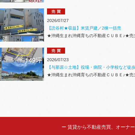
2026/07/27
【読谷村★収益】米賃戸建／2棟一括売
★沖縄生まれ沖縄育ちの不動産ＣＵＢＥ♪★売
2026/07/23
【与那原☆土地】役場・病院・小学校など徒歩
★沖縄生まれ沖縄育ちの不動産ＣＵＢＥ♪★売
ー 賃貸から不動産売買、オーナ