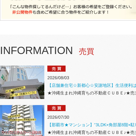
INFORMATION
売買
2026/08/03
【店舗兼住宅☆新都心☆安謝地区】生活便利
★沖縄生まれ沖縄育ちの不動産ＣＵＢＥ♪★売
2026/07/30
【那覇市★マンション】“3LDK×角部屋8階×駐
★沖縄生まれ沖縄育ちの不動産ＣＵＢＥ♪★売