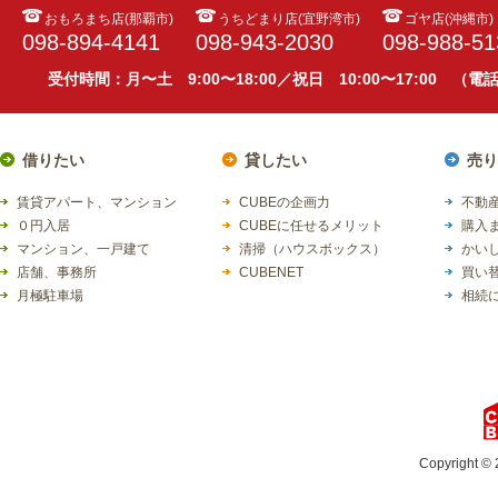
おもろまち店(那覇市)
うちどまり店(宜野湾市)
ゴヤ店(沖縄市)
098-894-4141
098-943-2030
098-988-51
受付時間：月〜土 9:00〜18:00／祝日 10:00〜17:00 （
借りたい
貸したい
売り
賃貸アパート、マンション
CUBEの企画力
不動産
０円入居
CUBEに任せるメリット
購入
マンション、一戸建て
清掃（ハウスボックス）
かい
店舗、事務所
CUBENET
買い
月極駐車場
相続
Copyright © 