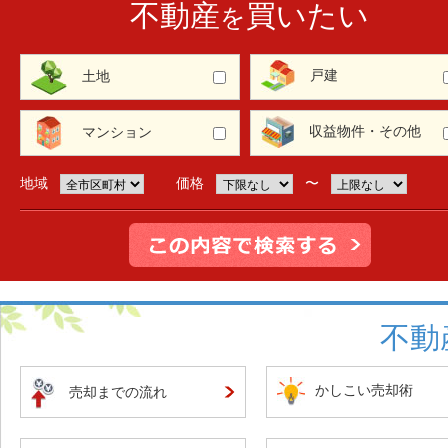
不動産
買いたい
を
戸建
土地
収益物件・その他
マンション
地域
価格
〜
不動
かしこい売却術
売却までの流れ