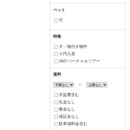
ペット
可
特集
犬・猫付き物件
０円入居
360°バーチャルツアー
賃料
～
共益費含む
礼金なし
敷金なし
保証金なし
駐車場料金含む