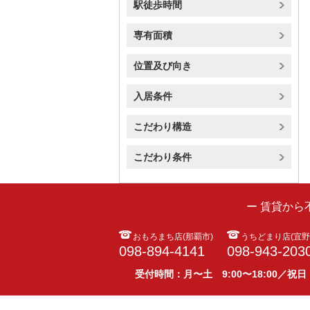
駅徒歩時間
専有面積
位置及び向き
入居条件
こだわり構造
こだわり条件
ー 賃貸か
おもろまち店(那覇市)
うちどまり店(宜野
098-894-4141
098-943-203
受付時間：月〜土 9:00〜18:00／祝日