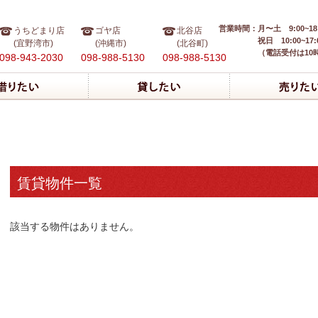
営業時間：
月〜土 9:00~18
うちどまり店
ゴヤ店
北谷店
祝日 10:00~17:
(宜野湾市)
(沖縄市)
(北谷町)
（電話受付は10
098-943-2030
098-988-5130
098-988-5130
賃貸物件一覧
該当する物件はありません。