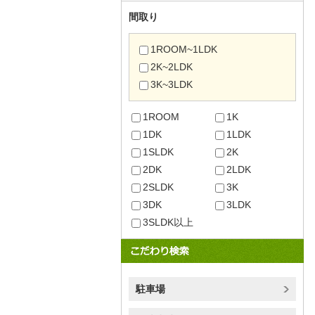
間取り
1ROOM~1LDK
2K~2LDK
3K~3LDK
1ROOM
1K
1DK
1LDK
1SLDK
2K
2DK
2LDK
2SLDK
3K
3DK
3LDK
3SLDK以上
駐車場