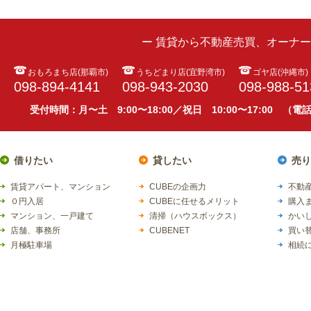
ー 賃貸から不動産売買、オーナ
おもろまち店(那覇市)
うちどまり店(宜野湾市)
ゴヤ店(沖縄市)
098-894-4141
098-943-2030
098-988-51
受付時間：月〜土 9:00〜18:00／祝日 10:00〜17:00 （
借りたい
貸したい
売り
賃貸アパート、マンション
CUBEの企画力
不動産
０円入居
CUBEに任せるメリット
購入
マンション、一戸建て
清掃（ハウスボックス）
かい
店舗、事務所
CUBENET
買い
月極駐車場
相続