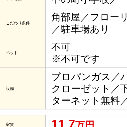
角部屋／フロー
こだわり条件
／駐車場あり
不可
ペット
※不可です
プロパンガス／
クローゼット／
設備
ターネット無料
11.7
万円
家賃