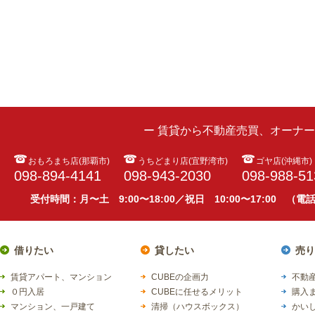
ー 賃貸から不動産売買、オーナ
おもろまち店(那覇市)
うちどまり店(宜野湾市)
ゴヤ店(沖縄市)
098-894-4141
098-943-2030
098-988-51
受付時間：月〜土 9:00〜18:00／祝日 10:00〜17:00 （
借りたい
貸したい
売り
賃貸アパート、マンション
CUBEの企画力
不動産
０円入居
CUBEに任せるメリット
購入
マンション、一戸建て
清掃（ハウスボックス）
かい