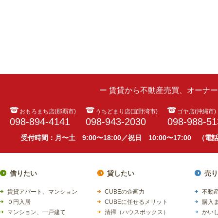
ー 賃貸から不動産売買、オーナ
おもろまち店(那覇市)
うちどまり店(宜野湾市)
ゴヤ店(沖縄市)
098-894-4141
098-943-2030
098-988-51
受付時間：月〜土 9:00〜18:00／祝日 10:00〜17:00 （
借りたい
貸したい
売り
賃貸アパート、マンション
CUBEの企画力
不動産
０円入居
CUBEに任せるメリット
購入
マンション、一戸建て
清掃（ハウスボックス）
かい