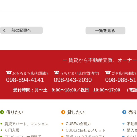
ー 賃貸から不動産売買、オーナ
おもろまち店(那覇市)
うちどまり店(宜野湾市)
ゴヤ店(沖縄市)
098-894-4141
098-943-2030
098-988-51
受付時間：月〜土 9:00〜18:00／祝日 10:00〜17:00 （
借りたい
貸したい
売り
賃貸アパート、マンション
CUBEの企画力
不動産
０円入居
CUBEに任せるメリット
購入
マンション、一戸建て
清掃（ハウスボックス）
かい