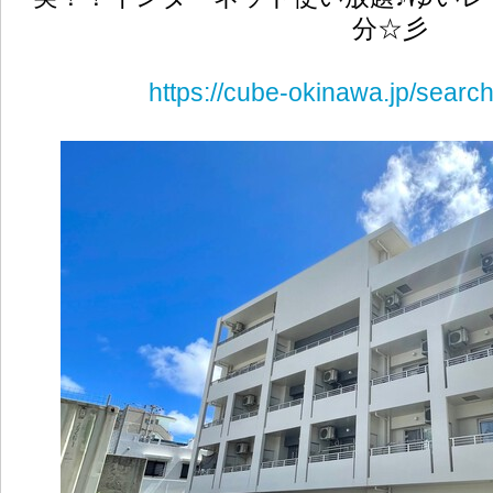
分☆彡
https://cube-okinawa.jp/search