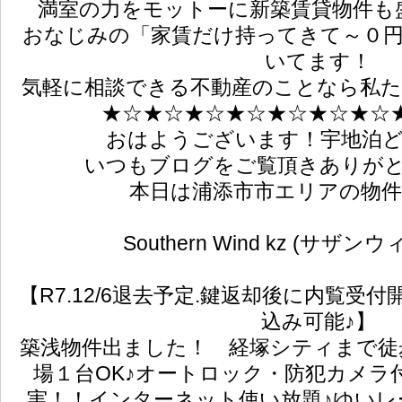
満室の力をモットーに新築賃貸物件も盛り
おなじみの「家賃だけ持ってきて～０
いてます！
気軽に相談できる不動産のことなら私
★☆★☆★☆★☆★☆★☆★☆
おはようございます！宇地泊
いつもブログをご覧頂きありがと
本日は浦添市市エリアの物
Southern Wind kz (サザ
【R7.12/6退去予定.鍵返却後に内覧受
込み可能♪】
築浅物件出ました！ 経塚シティまで徒歩
場１台OK♪オートロック・防犯カメラ
実！！インターネット使い放題♪ゆいレ