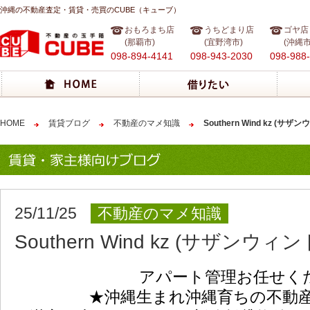
沖縄の不動産査定・賃貸・売買のCUBE（キューブ）
おもろまち店
うちどまり店
ゴヤ店
(那覇市)
(宜野湾市)
(沖縄市
098-894-4141
098-943-2030
098-988
HOME
賃貸ブログ
不動産のマメ知識
Southern Wind kz (サ
25/11/25
不動産のマメ知識
Southern Wind kz (サザンウィ
アパート管理お任せく
★沖縄生まれ沖縄育ちの不動産