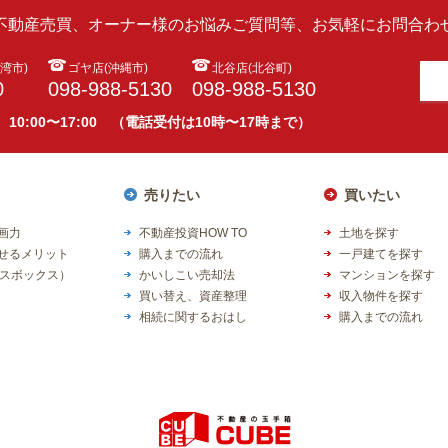
ら不動産売買、オーナー様のお悩みご質問等、お気軽にお問合わせ
湾市)
ゴヤ店(沖縄市)
北谷店(北谷町)
0
098-988-5130
098-988-5130
 10:00〜17:00 （電話受付は10時〜17時まで）
売りたい
買いたい
企画力
不動産投資HOW TO
土地を探す
任せるメリット
購入までの流れ
一戸建てを探す
スボックス）
かいしこい売却法
マンションを探す
買い替え、資産整理
収入物件を探す
相続に関するおはし
購入までの流れ