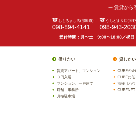
ー 賃貸か
おもろまち店(那覇市)
うちどまり店(宜野
098-894-4141
098-943-203
受付時間：月〜土 9:00〜18:00／祝日
借りたい
貸したい
賃貸アパート、マンション
CUBEの
０円入居
CUBEに
マンション、一戸建て
清掃（ハウ
店舗、事務所
CUBENET
月極駐車場