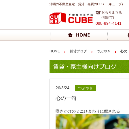
沖縄の不動産査定・賃貸・売買のCUBE（キューブ）
おもろまち店
(那覇市)
098-894-4141
HOME
賃貸ブログ
つぶやき
心の
26/3/24
つぶやき
心の一句
咲きかけのミニひまわりに癒される