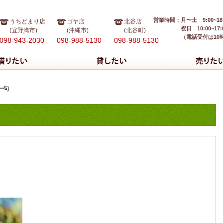
営業時間：
月〜土 9:00~18
うちどまり店
ゴヤ店
北谷店
祝日 10:00~17:
(宜野湾市)
(沖縄市)
(北谷町)
（電話受付は10
098-943-2030
098-988-5130
098-988-5130
一句