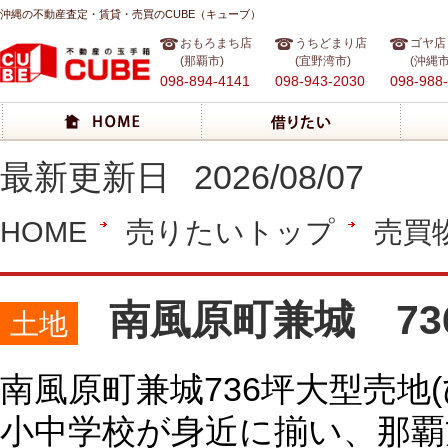
沖縄の不動産査定・賃貸・売買のCUBE（キューブ）
おもろまち店
うちどまり店
ゴヤ店
(那覇市)
(宜野湾市)
(沖縄市
098-894-4141
098-943-2030
098-988
最新更新日
2026/08/07
HOME
売りたいトップ
売買
南風原町兼城 73
土地
南風原町兼城736坪大型売地(
小中学校が身近に揃い、那覇