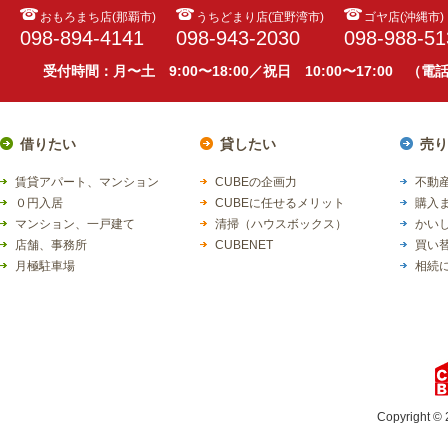
おもろまち店(那覇市)
うちどまり店(宜野湾市)
ゴヤ店(沖縄市)
098-894-4141
098-943-2030
098-988-51
受付時間：月〜土 9:00〜18:00／祝日 10:00〜17:00 （
借りたい
貸したい
売り
賃貸アパート、マンション
CUBEの企画力
不動産
０円入居
CUBEに任せるメリット
購入
マンション、一戸建て
清掃（ハウスボックス）
かい
店舗、事務所
CUBENET
買い
月極駐車場
相続
Copyright © 