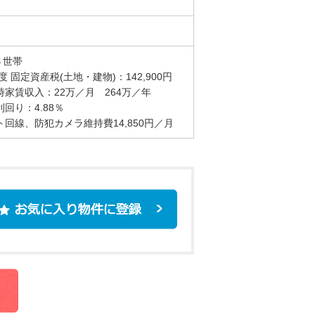
６世帯
度 固定資産税(土地・建物)：142,900円
時家賃収入：22万／月 264万／年
利回り：4.88％
ト回線、防犯カメラ維持費14,850円／月