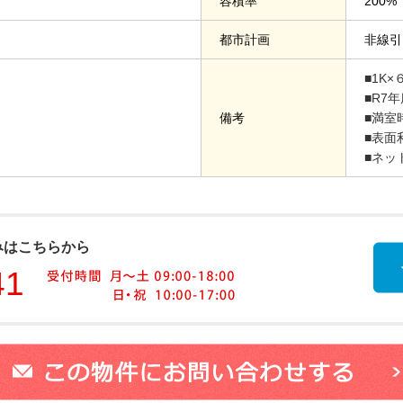
容積率
200%
都市計画
非線引
■1K×
■R7年
備考
■満室
■表面
■ネッ
みはこちらから
41