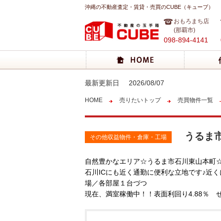
沖縄の不動産査定・賃貸・売買のCUBE（キューブ）
おもろまち店
(那覇市)
098-894-4141
最新更新日
2026/08/07
HOME
売りたいトップ
売買物件一覧
うるま市
その他収益物件・倉庫・工場
自然豊かなエリア☆うるま市石川東山本町
石川ICにも近く通勤に便利な立地です♪近
場／各部屋１台づつ
現在、満室稼働中！！表面利回り4.88％ 