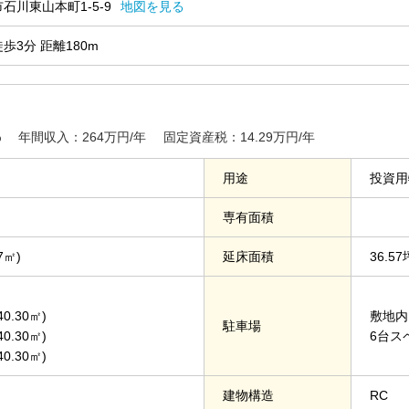
石川東山本町1-5-9
地図を見る
歩3分 距離180m
%
年間収入：264万円/年
固定資産税：14.29万円/年
用途
投資用
専有面積
7㎡)
延床面積
36.57
0.30㎡)
敷地内
駐車場
0.30㎡)
6台ス
0.30㎡)
建物構造
RC