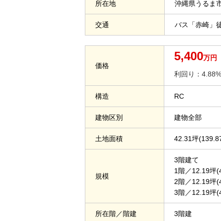
所在地
沖縄県うるま市
交通
バス「赤崎」徒
5,400
万円
価格
利回り：4.88
構造
RC
建物区別
建物全部
土地面積
42.31坪(139.8
3階建て
1階／12.19坪(4
規模
2階／12.19坪(4
3階／12.19坪(4
所在階／階建
3階建