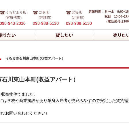
営業時間：
月〜土 9:00~18
うちどまり店
ゴヤ店
北谷店
祝日 10:00~17:
(宜野湾市)
(沖縄市)
(北谷町)
（電話受付は10
098-943-2030
098-988-5130
098-988-5130
うるま市石川東山本町(収益アパート）
石川東山本町(収益アパート）
☆収益物件でました。
くには学校や商業施設があり単身入居者が見込みやすので安定した賃貸需要
ぜひお問い合わせください♪